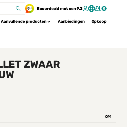
9
Beoordeeld met een
9,3
,3
0
Aanvullende producten
Aanbiedingen
Opkoop
LLET ZWAAR
EUW
W
0%