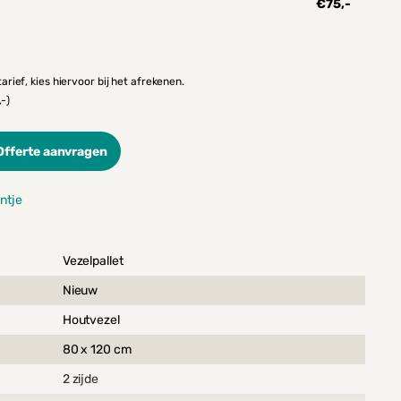
€75,-
rief, kies hiervoor bij het afrekenen.
-)
Offerte aanvragen
ntje
Vezelpallet
Nieuw
Houtvezel
80 x 120 cm
2 zijde