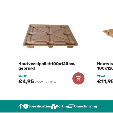
Houtvezelpallet 100x120cm,
Houtvez
gebruikt
100x12
VANAF
VANAF
€4,95
€11,9
€5,99 incl. BTW
Specificaties
Korting
Omschrijving