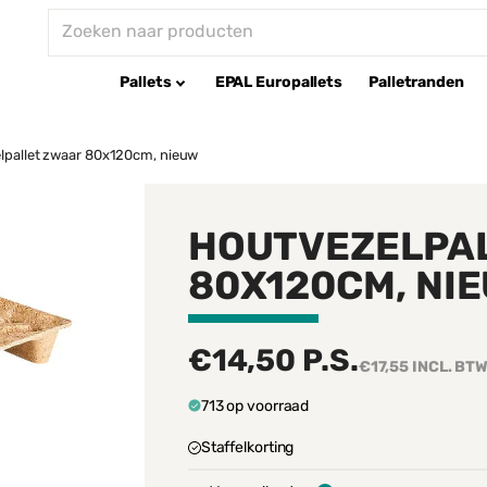
Pallets
EPAL Europallets
Palletranden
lpallet zwaar 80x120cm, nieuw
HOUTVEZELPA
80X120CM, NI
€14,50
P.S.
€17,55
INCL. BT
713 op voorraad
Staffelkorting