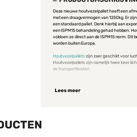
Deze nieuwe houtvezelpallet heeft een afme
met een draagvermogen van 1250kg. Er zijn 
een standaard pallet. Denk hierbij aan expo
een ISPM15 behandeling gehad hebben. Hout
voldoen ze direct aan de ISPM15 norm. Dit be
worden buiten Europa.
Houtvezelpallets
zijn zeer geschikt voor lu
Houtvezelpallets zijn namelijk twee keer lic
de transportkosten.
Een ander bijkomend voordeel is dat houtveze
nestbaar en dus kunnen ze in elkaar gestap
Lees meer
kan al tot 50 pallets op elkaar gestapeld wor
moment dat ze niet in gebruik zijn
De Palletcentrale heeft verschillende pallet
houtvezelpallet valt hier ook onder, omda
DUCTEN
moment dat een houtvezelpallet afgeschrev
worden. Door gebruik te maken van een hout