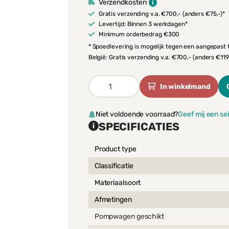
Verzendkosten
Gratis verzending v.a. €700,- (anders €75,-)*
Levertijd: Binnen 3 werkdagen*
Minimum orderbedrag €300
* Spoedlevering is mogelijk tegen een aangepast ta
België: Gratis verzending v.a. €700,- (anders €119,
Houtvezelpallet
In winkelmand
zwaar
80x120cm,
Niet voldoende voorraad?
Geef mij een sei
nieuw
SPECIFICATIES
aantal
Product type
Classificatie
Materiaalsoort
Afmetingen
Pompwagen geschikt