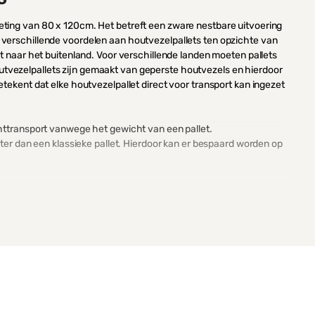
ting van 80 x 120cm. Het betreft een zware nestbare uitvoering
verschillende voordelen aan houtvezelpallets ten opzichte van
rt naar het buitenland. Voor verschillende landen moeten pallets
vezelpallets zijn gemaakt van geperste houtvezels en hierdoor
tekent dat elke houtvezelpallet direct voor transport kan ingezet
chttransport vanwege het gewicht van een pallet.
hter dan een klassieke pallet. Hierdoor kan er bespaard worden op
lpallet ruimte besparen in uw opslag. De pallets zijn namelijk
eld worden. De houtvezelpallet met een afmeting van 80 x 120cm
den. Hierdoor zijn de
pallets
ruimtevriendelijk te noemen op het
s in haar assortiment die een circulaire productie kennen. De
t ze gemaakt worden van samengeperst gerecycled hout. Op het
en wordt kan deze opnieuw tot houtvezelpallet verwerkt
vezelpallet draagt u bij aan een positieve CO2-voetafdruk van