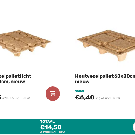
uw bedrijf.
Deze pallet wordt geleverd per 50 stuks
elpallet licht
Houtvezelpallet 60x80c
0cm, nieuw
nieuw
VANAF
5
€6,40
€14,46 incl. BTW
€7,74 incl. BTW
TOTAAL
€14,50
€17,55
INCL. BTW