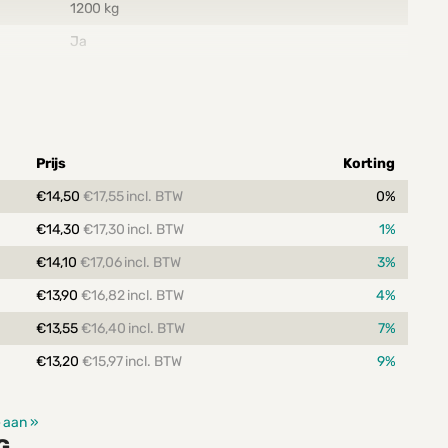
1200 kg
Ja
50 pallets per stapel
Houtvezel pallets voldoen aan de ISPM 15 eisen en
vereisen geen HT-behandeling
Prijs
Korting
103878
€14,50
€17,55 incl. BTW
0%
€14,30
€17,30 incl. BTW
1%
€14,10
€17,06 incl. BTW
3%
€13,90
€16,82 incl. BTW
4%
€13,55
€16,40 incl. BTW
7%
€13,20
€15,97 incl. BTW
9%
e aan »
G