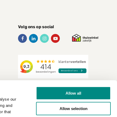
80x120cm,
nieuw
aantal
Volg ons op social
Facebook
LinkedIn
Instagram
YouTube
Allow all
alyse our
ing and
Allow selection
r that