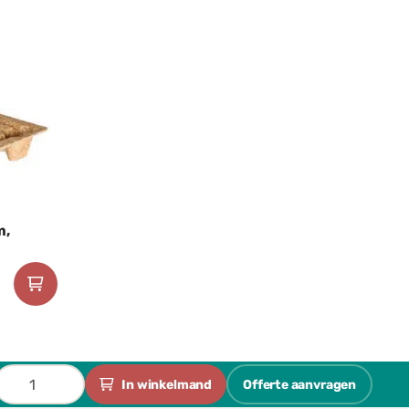
 op één stapel.
m,
Houtvezelpallet
In winkelmand
Offerte aanvragen
zwaar