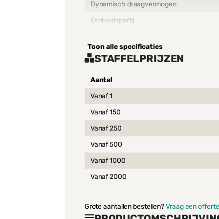
Dynamisch draagvermogen
Eenheidspartij
Maximale stapelhoogte
Toon alle specificaties
ISPM 15 behandeling
STAFFELPRIJZEN
Aantal
SKU
Vanaf 1
Vanaf 150
Vanaf 250
Vanaf 500
Vanaf 1000
Vanaf 2000
Grote aantallen bestellen?
Vraag een offert
PRODUCTOMSCHRIJVIN