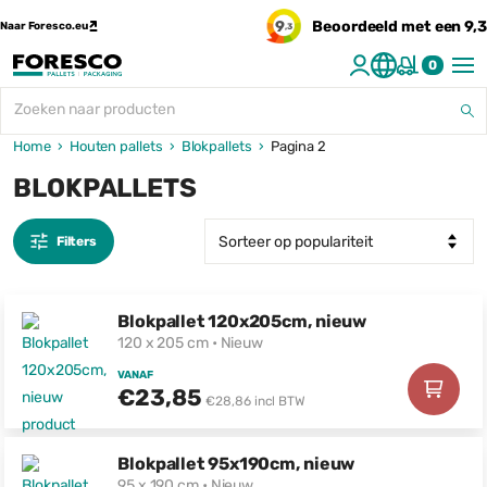
9
Beoordeeld met een
9,3
Naar Foresco.eu
,3
0
Home
›
Houten pallets
›
Blokpallets
›
Pagina 2
BLOKPALLETS
Filters
Blokpallet 120x205cm, nieuw
120 x 205 cm • Nieuw
VANAF
€23,85
€28,86 incl BTW
Blokpallet 95x190cm, nieuw
95 x 190 cm • Nieuw