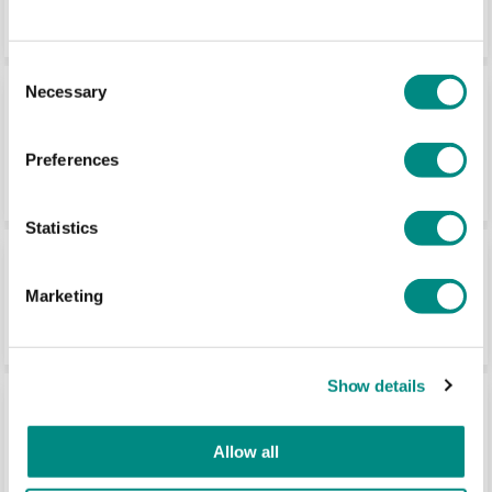
VANAF
€4,50
€5,45 incl BTW
Consent
Necessary
Blokpallet omlopend zwaar 120x120cm,
Selection
gebruikt
120 x 120 cm • Gebruikt
Preferences
VANAF
€14,-
€16,94 incl BTW
Statistics
Blokpallet kortloop 83x103cm, gebruikt
83 x 103 cm • Gebruikt
Marketing
VANAF
€3,25
€3,93 incl BTW
Show details
Blokpallet Mixpartij Groot afmetingen
L:95-120 x B:120-140
100 x 120 cm • Gebruikt
Allow all
VANAF