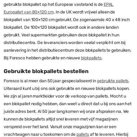
gebruikte blokpallet op het Europese vasteland is de
EPAL
Europallet van 80×120 cm
. In de UK wordt vrijwel alleen de
blokpallet van 100×120 cm gebruikt. De zogenaamde 40 x 48 inch
blokpallet. De 100×120 blokpallet wordt ook in andere landen
gebruikt. Veel supermarkten gebruiken deze blokpallet in hun
distributiecentra. De leveranciers worden veelal verplicht om bij
aanlevering in het distributiecentrum deze blokpallets te gebruiken.
Bij Foresco hebben gebruikte en nieuwe
blokpallets
.
Gebruikte blokpallets bestellen
Foresco is al meer dan 50 jaar gespecialiseerd in
gebruikte pallets
.
Uiteraard kunt u bij ons ook gebruikte en nieuwe blokpallets kopen.
We zijn al jaren marktleider voor de verkoop van pallets. Mocht u
een blokpallet nodig hebben, dan weet u direct dat u bij ons aan het
juiste adres bent. Al 50 jaar lang komen wij onze afspraken na. We
kunnen de blokpallets altijd snel leveren met vijf magazijnen
verspreid over het land. Vanuit onze magazijnen kan er een
vrachtwagen naar u toekomen om de
pallets
af te leveren. Hierbij