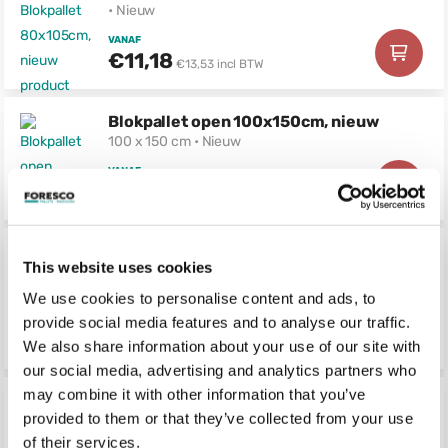
• Nieuw
VANAF
€11,18
€13,53 incl BTW
Blokpallet open 100x150cm, nieuw
100 x 150 cm • Nieuw
VANAF
€14,80
€17,91 incl BTW
Blokpallet open halfzwaar 90x135cm,
This website uses cookies
nieuw
90 x 135 cm • Nieuw
We use cookies to personalise content and ads, to
provide social media features and to analyse our traffic.
VANAF
€4,50
€5,45 incl BTW
We also share information about your use of our site with
our social media, advertising and analytics partners who
may combine it with other information that you’ve
Blokpallet open 90x135cm, nieuw
provided to them or that they’ve collected from your use
90 x 135 cm • Nieuw
of their services.