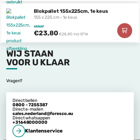
Blokpallet 155x225cm, 1e keus
155 x 225 cm • 1e keus
VANAF
€23,80
€28,80 incl BTW
WIJ STAAN
VOOR U KLAAR
Vragen?
Direct bellen
0800 - 7255387
Direct e-mailen
sales.nederland@foresco.eu
Direct whatsappen
+31648000000
Klantenservice