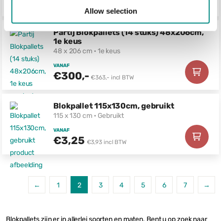
€3,75
€4,54 incl BTW
Allow selection
Partij Blokpallets (14 stuks) 48x206cm,
1e keus
48 x 206 cm • 1e keus
VANAF
€300,-
€363,- incl BTW
Blokpallet 115x130cm, gebruikt
115 x 130 cm • Gebruikt
VANAF
€3,25
€3,93 incl BTW
←
1
2
3
4
5
6
7
→
Blokpallets zijn er in allerlei soorten en maten. Bent u op zoek naar